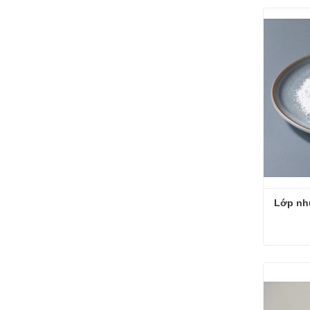
Superfi
Liên h
Lớp nh
Lớp nhự
Liên h