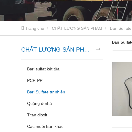
Trang chủ
CHẤT LƯỢNG SẢN PHẨM
Bari Sulfate
Bari Sulfat
CHẤT LƯỢNG SẢN PHẨM
Bari sulfat kết tủa
PCR-PP
Bari Sulfate tự nhiên
Quặng ở nhà
Titan dioxit
Các muối Bari khác