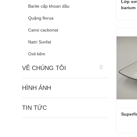
Lớp sơn
Barite cấp khoan dầu
barium 
Quặng florua
Canxi cacbonat
Liên h
Natri Sunfat
Oxit kẽm
VỀ CHÚNG TÔI
HÌNH ẢNH
TIN TỨC
Superfi