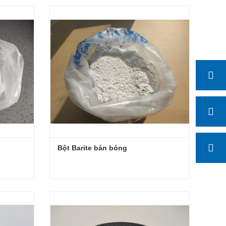
Lớp sơn tự nhiên barium sulfate
Liên hệ ngay
Bột Barite bán bóng
Bột Barite bán bóng
Liên hệ ngay