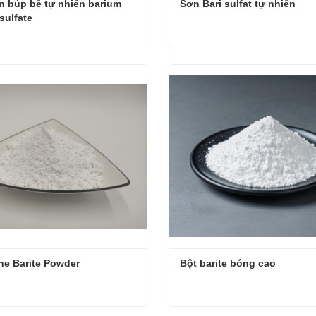
 búp bê tự nhiên barium 
Sơn Bari sulfat tự nhiên
sulfate
Lớp sơn búp bê tự nhiên barium barium sulfate
Sơn Bari sulfat tự nhiên
ệ ngay
Liên hệ ngay
ne Barite Powder
Bột barite bóng cao