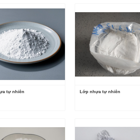
ne Barite Powder
Bột barite bóng cao
ệ ngay
Liên hệ ngay
ựa tự nhiên
Lớp nhựa tự nhiên
a tự nhiên
Lớp nhựa tự nhiên
ệ ngay
Liên hệ ngay