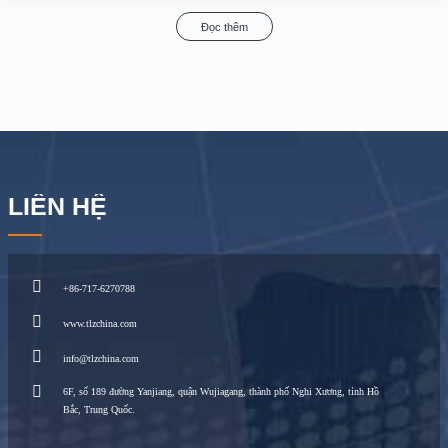
Đọc thêm
LIÊN HỆ
+86-717-6270788
www.tlzchina.com
info@tlzchina.com
6F, số 189 đường Yanjiang, quận Wujiagang, thành phố Nghi Xương, tỉnh Hồ
Bắc, Trung Quốc.