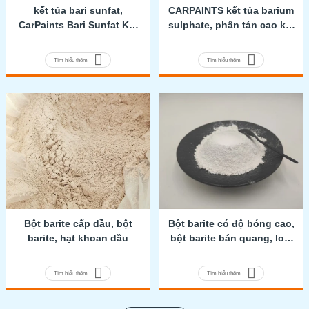
kết tủa bari sunfat,
CARPAINTS kết tủa barium
CarPaints Bari Sunfat Kết
sulphate, phân tán cao kết
tủa, Bari Sunfat Kết tủa
tủa barium sulphate, kết
Cấp Nhựa
tủa của barium sulfate
Tìm hiểu thêm
Tìm hiểu thêm
Bột barite cấp dầu, bột
Bột barite có độ bóng cao,
barite, hạt khoan dầu
bột barite bán quang, loại
nhựa tự nhiên
Tìm hiểu thêm
Tìm hiểu thêm