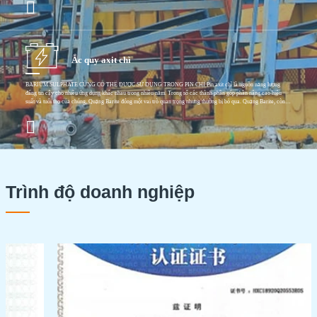
dụng trong ngành sơn. Nó chủ yếu được biết đến với mật độ cao và đặc tính làm đầy tuyệt vời. Khi được đưa vào
sơn, nó giúp tăng trọng lượng và độ dày của lớp phủ, mang lại độ che phủ và khả năng che giấu tốt hơn. Điều này
đặc biệt có lợi trong các ứng dụng mong muốn có bề mặt mịn và đồng đều, chẳng hạn như trên tường và bề mặt kim
loại. Một trong những ưu điểm chính của Quặng Barite cấp sơn là khả năng cải thiện độ mờ của sơn. Độ mờ là điều
cần thiết để
Ắc quy axit chì
BARIUM SULPHATE CŨNG CÓ THỂ ĐƯỢC SỬ DỤNG TRONG PIN CHÌ Pin axit chì là nguồn năng lượng
đáng tin cậy cho nhiều ứng dụng khác nhau trong nhiều năm. Trong số các thành phần góp phần nâng cao hiệu
suất và tuổi thọ của chúng, Quặng Barite đóng một vai trò quan trọng nhưng thường bị bỏ qua. Quặng Barite, còn
được gọi là Barium Sulfate (BaSO₄), được đưa vào vật liệu hoạt động của pin axit chì vì một số lý do quan trọng.
Một trong những chức năng chính của nó là cải thiện hiệu suất đạp xe và độ bền của pin. Khi pin trải qua chu kỳ
sạc và xả, sự hiện diện của quặng Barite giúp ổn định cấu trúc của vật liệu hoạt động, giảm sự xuống cấp thường
xảy ra theo thời gian. Trong quá trình sạc, chì sunfat được chuyển đổi trở lại thành chì và chì dioxide. Việc đưa
quặng Barite vào vật liệu điện cực cung cấp một khung hỗ trợ quá trình biến đổi hóa học này, giảm thiểu sự hình
thành các tinh thể chì sunfat lớn. Các tinh thể chì sunfat nhỏ hơn và phân bố đồng đều hơn dẫn đến khả năng đảo
ngược tốt hơn
Trình độ doanh nghiệp