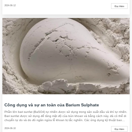
chất. Công ty chúng tôi chuyên sản
2024-06-12
Đọc thêm
Công dụng và sự an toàn của Barium Sulphate
Phần lớn bari sunfat (BaSO4) tự nhiên được sử dụng trong sản xuất dầu và khí tự nhiên.
Bari sunfat được sử dụng để tăng mật độ của bùn khoan và bằng cách này, đá có thể di
chuyển tự do và do đó ngăn ngừa lỗ khoan bị tắc nghẽn. Các ứng dụng kỹ thuật bao
gồm chất độn và chất phụ gia trong các sản
2024-06-10
Đọc thêm