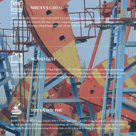
NHỰA VÀ CAO SU
NHƯ CHẤT LIỆU TRONG CHẤT KEO DÍNH VÀ CAO SU Bari sunfat kết tủa loại nhựa đã trở thành thành
phần không thể thiếu trong thế giới nhựa và cao su, mang lại nhiều lợi ích giúp nâng cao tính chất và hiệu suất của
các vật liệu này. Một trong những đóng góp đáng kể của bari sunfat kết tủa loại nhựa là khả năng tăng cường tính
chất cơ học của nhựa và cao su. Khi được kết hợp vào các vật liệu này, nó sẽ làm tăng độ bền kéo của chúng,
khiến chúng có khả năng chống giãn và đứt tốt hơn. Điều này đặc biệt quan trọng trong các ứng dụng mà vật liệu
chịu áp lực cơ học đáng kể, chẳng hạn như trong các bộ phận ô tô và linh kiện công nghiệp. Ví dụ, trong sản xuất
bánh răng nhựa dùng trong máy móc, việc bổ sung bari sunfat đảm bảo rằng bánh răng có thể chịu được lực quay
liên tục mà không bị biến dạng hoặc nứt. Độ bền va đập của nhựa và cao su cũng được cải thiện khi bổ sung bari
sunfat kết tủa loại nhựa. Vật liệu có khả năng hấp thụ các tác động đột ngột tốt hơn mà không bị vỡ, mang lại độ
bền và độ
NGÀNH GIẤY
CÓ THỂ SỬ DỤNG BẰNG GIẤY VÌ ĐỘ TRẮNG TUYỆT VỜI Bari sunfat đã nổi lên như một thành phần quan
trọng trong ngành giấy, đóng vai trò quan trọng trong việc nâng cao chất lượng và hiệu suất của các sản phẩm giấy.
Một trong những ứng dụng chính của bari sunfat trong ngành giấy là làm chất độn. Chất độn được thêm vào giấy để
cải thiện tính chất vật lý và quang học của nó. Barium sulfate giúp tăng độ mờ của giấy, làm cho nó kém trong suốt
hơn và cho phép bề mặt in và viết tốt hơn. Điều này đặc biệt quan trọng đối với các giấy tờ được sử dụng trong các
ứng dụng in ấn, chẳng hạn như tài liệu quảng cáo, tạp chí và vật liệu đóng gói. Độ mờ được cải thiện đảm bảo văn
bản và hình ảnh in sắc nét và rõ ràng, không bị ảnh hưởng bởi độ trong suốt của giấy. Ngoài độ mờ đục, bari sunfat
còn góp phần tạo nên độ mịn, bóng cho giấy. Nó lấp đầy các lỗ chân lông và những chỗ không đều trên bề mặt
giấy, tạo ra kết cấu đồng đều và mịn hơn. Điều này không chỉ nâng cao tính thẩm mỹ của giấy mà còn cải thiện
SƠN VÀ SƠN PHỦ
ĐƯỢC SỬ DỤNG RỘNG RÃI TRONG SƠN VÀ SƠN PHỦ NHƯ LÀ LỚN Trong thế giới sơn và chất phủ, việc
lựa chọn nguyên liệu thô đóng vai trò quan trọng trong việc xác định chất lượng, hiệu suất và tuổi thọ của sản phẩm
cuối cùng. Hai thành phần quan trọng đã thu hút được sự chú ý đáng kể là Quặng Barite cấp sơn và Barium
Sulphate kết tủa cấp sơn. Những vật liệu này cung cấp các đặc tính độc đáo góp phần nâng cao chất lượng sơn và
lớp phủ theo nhiều cách khác nhau. Quặng Barite cấp sơn là khoáng chất tự nhiên được khai thác và chế biến để sử