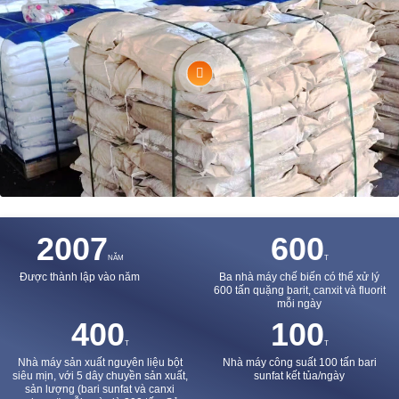
2007
600
NĂM
T
Được thành lập vào năm
Ba nhà máy chế biến có thể xử lý
600 tấn quặng barit, canxit và fluorit
mỗi ngày
400
100
T
T
Nhà máy sản xuất nguyên liệu bột
Nhà máy công suất 100 tấn bari
siêu mịn, với 5 dây chuyền sản xuất,
sunfat kết tủa/ngày
sản lượng (bari sunfat và canxi