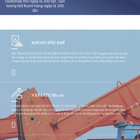
cacbonat) mỗi ngày là 300 tấn. Sản
lượng bột fluorit hàng ngày là 100
tấn
KHOAN DẦU KHÍ
CHỦ YẾU ĐƯỢC SỬ DỤNG TRONG DRILLINGMUD NHƯ VẬY TĂNG CÂN Trong lĩnh vực khoan dầu khí,
việc sử dụng các vật liệu khác nhau là rất quan trọng để đảm bảo sự thành công và hiệu quả của quá trình khoan.
Trong số này, Hạt Barite khoan dầu, Bột Barite cấp khoan dầu và Quặng Barite khoan đóng những vai trò quan
trọng. Hạt Barite khoan dầu mang lại một số lợi thế trong hoạt động khoan. Các hạt có kích thước và hình dạng cụ
thể góp phần vào chức năng của chúng. Chúng giúp tăng mật độ của dung dịch khoan, điều này rất cần thiết để
kiểm soát áp suất trong giếng. Việc kiểm soát áp suất này rất quan trọng để ngăn ngừa hiện tượng phun trào và duy
trì sự ổn định của giếng. Ví dụ, trong các dự án khoan biển sâu, nơi điều kiện áp suất cực kỳ khó khăn, việc sử dụng
hạt barit chất lượng cao có thể tạo ra sự khác biệt đáng kể. Chúng có thể chống lại môi trường áp suất cao một cách
hiệu quả và bảo vệ quá trình khoan. Mặt khác, Bột Barite cấp khoan dầu cung cấp khả năng kiểm soát tinh chỉnh
các đặc tính
VẬT LIỆU Ma sát
VÌ KHẢ NĂNG CHỊU MÀI TUYỆT VỜI NÓ CÓ THỂ ĐƯỢC SỬ DỤNG CHO VẬT LIỆU Ma Sát Barium
sulfate, với những đặc tính độc đáo của nó, đã nổi lên như một thành phần quan trọng trong vật liệu ma sát, đóng
vai trò quan trọng trong việc nâng cao hiệu suất và độ tin cậy của các hệ thống phanh và ly hợp khác nhau. Vật
liệu ma sát được thiết kế để cung cấp lực cản cần thiết và giảm tốc có kiểm soát khi hai bề mặt tiếp xúc. Việc lựa
chọn vật liệu sử dụng trong công thức ma sát là rất quan trọng để đạt được sự cân bằng mong muốn giữa hệ số ma
sát, khả năng chống mài mòn và độ ổn định nhiệt. Bari sulfat có một số ưu điểm khiến nó trở thành một chất bổ sung
có giá trị cho các công thức này. Một trong những lợi ích chính của bari sunfat trong vật liệu ma sát là mật độ cao.
Đặc tính này giúp tăng khối lượng tổng thể của vật liệu ma sát, từ đó tăng cường quán tính của nó và mang lại lực
phanh ổn định hơn. Ví dụ, trong hệ thống phanh xe tải hạng nặng, nơi lượng năng lượng lớn cần được tiêu tán nhanh
chóng