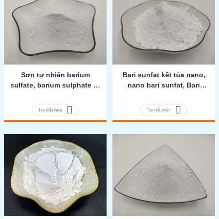
Sơn tự nhiên barium
Bari sunfat kết tủa nano,
sulfate, barium sulphate tự
nano bari sunfat, Bari
nhiên, bột barite
sunfat kết tủa phân tán
cao
Tìm hiểu thêm
Tìm hiểu thêm