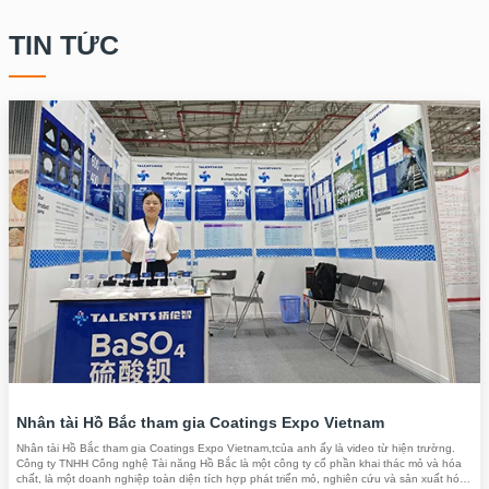
TIN TỨC
Nhân tài Hồ Bắc tham gia Coatings Expo Vietnam
Nhân tài Hồ Bắc tham gia Coatings Expo Vietnam,tcủa anh ấy là video từ hiện trường.
Công ty TNHH Công nghệ Tài năng Hồ Bắc là một công ty cổ phần khai thác mỏ và hóa
chất, là một doanh nghiệp toàn diện tích hợp phát triển mỏ, nghiên cứu và sản xuất hóa