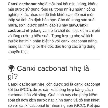
Canxi cacbonat nhẹ
là một loại bột mịn, trắng, không
mùi được sử dụng rộng rãi trong nhiều ngành công
nghiệp khác nhau do độ tinh khiết cao, độ mài mòn
thấp và tính ổn định hóa học. Cho dù trong sản xuất
nhựa, sơn, dược phẩm, cao su hay giấy,
Canxi
cacbonat nhẹ
đóng vai trò là chất độn tiết kiệm chi phí
và tăng cường hiệu suất. Trọng lượng nhẹ và kích
thước hạt mịn phân biệt nó với canxi cacbonat nặng,
mang lại những lợi thế độc đáo trong các ứng dụng
chuyên biệt.
🌍 Canxi cacbonat nhẹ là
gì?
Canxi cacbonat nhẹ
, còn được gọi là canxi cacbonat
kết tủa (PCC), được sản xuất tổng hợp bằng cách
cacbonat hóa vôi sống. Quá trình này cho phép kiểm
soát tốt hơn kích thước hạt, hình dạng và độ tinh khiết
so với canxi cacbonat tự nhiên nghiền (GCC). Kết quả