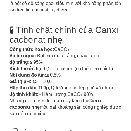
là bột có độ sáng cao, siêu mịn với khả năng phân tán
và diện tích bề mặt tuyệt vời.
🧪 Tính chất chính của Canxi
cacbonat nhẹ
Công thức hóa học:
CaCO₃
Vẻ bề ngoài:
Bột mịn màu trắng, chảy tự do
độ trắng:
≥ 95%
Kích thước hạt:
0,5 – 5 micron (có thể điều chỉnh)
Nội dung độ ẩm:
≤ 0,5%
Giá trị pH:
8,5 – 10,0
Hấp thụ dầu:
Thấp, lý tưởng cho lớp phủ và nhựa
độ tinh khiết:
> Hàm lượng CaCO₃ 98%
Những đặc điểm độc đáo này làm cho
Canxi
cacbonat nhẹ
một loại khoáng sản công nghiệp được
săn đón rất nhiều.