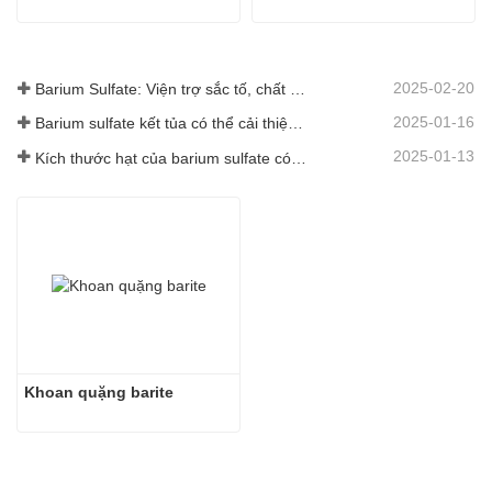
2025-02-20
Barium Sulfate: Viện trợ sắc tố, chất độn và chất tăng cường trong nhiều ngành công nghiệp
2025-01-16
Barium sulfate kết tủa có thể cải thiện đáng kể hiệu suất của lớp phủ
2025-01-13
Kích thước hạt của barium sulfate có ảnh hưởng gì đến lớp phủ?
Khoan quặng barite