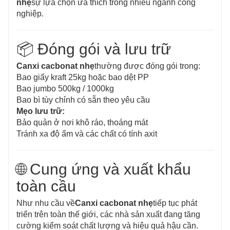
nhẹ
sự lựa chọn ưa thích trong nhiều ngành công
nghiệp.
📦 Đóng gói và lưu trữ
Canxi cacbonat nhẹ
thường được đóng gói trong:
Bao giấy kraft 25kg hoặc bao dệt PP
Bao jumbo 500kg / 1000kg
Bao bì tùy chỉnh có sẵn theo yêu cầu
Mẹo lưu trữ:
Bảo quản ở nơi khô ráo, thoáng mát
Tránh xa độ ẩm và các chất có tính axit
🌐 Cung ứng và xuất khẩu
toàn cầu
Như nhu cầu về
Canxi cacbonat nhẹ
tiếp tục phát
triển trên toàn thế giới, các nhà sản xuất đang tăng
cường kiểm soát chất lượng và hiệu quả hậu cần.