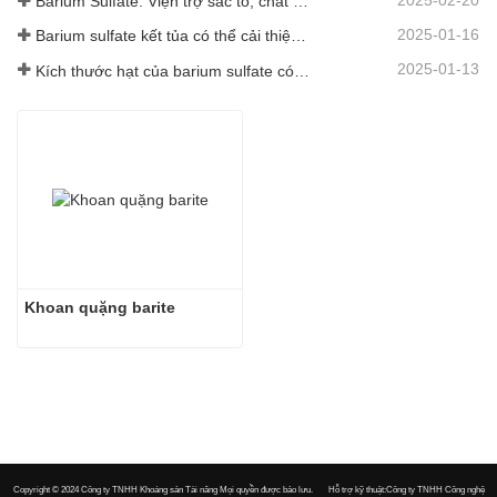
Barium Sulfate: Viện trợ sắc tố, chất độn và chất tăng cường trong nhiều ngành công nghiệp
2025-01-16
Barium sulfate kết tủa có thể cải thiện đáng kể hiệu suất của lớp phủ
2025-01-13
Kích thước hạt của barium sulfate có ảnh hưởng gì đến lớp phủ?
Khoan quặng barite
Copyright © 2024
Công ty TNHH Khoáng sản Tài năng Mọi quyền được bảo lưu.
Hỗ trợ kỹ thuật:Công ty TNHH Công nghệ