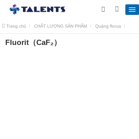
Trang chủ
CHẤT LƯỢNG SẢN PHẨM
Quặng florua
Fluorit（CaF₂）
Fluorit （CAF₂