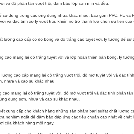
vời và độ phân tán vượt trội, đảm bảo lớp sơn mịn và đều.
g để sử dụng trong các ứng dụng nhựa khác nhau, bao gồm PVC, PE và 
vời và đặc tính xử lý vượt trội, khiến nó trở thành lựa chọn ưu tiên của
ất lượng cao cấp có độ bóng và độ trắng cao tuyệt vời, lý tưởng để sử
ng cao mang lại độ trắng tuyệt vời và lớp hoàn thiện bán bóng, lý tưởn
t lượng cao cấp mang lại độ trắng vượt trội, độ mờ tuyệt vời và đặc tín
ơn, nhựa và cao su khác nhau.
 cao mang lại độ trắng tuyệt vời, độ mờ vượt trội và đặc tính phân tán 
c ứng dụng sơn, nhựa và cao su khác nhau.
 kết cung cấp cho khách hàng những sản phẩm bari sulfat chất lượng c
tra nghiêm ngặt để đảm bảo đáp ứng các tiêu chuẩn cao nhất về chất 
đợi của khách hàng mỗi ngày.