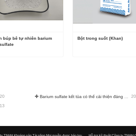
 búp bê tự nhiên barium 
Bột trong suốt (Khan)
sulfate
Lớp sơn búp bê tự nhiên barium barium sulfate
Bột trong suốt (Khan)
ệ ngay
Liên hệ ngay
-20
20
Barium sulfate kết tủa có thể cải thiện đáng kể hiệu suất của lớp phủ
-13
ty TNHH Khoáng sản Tài năng Mọi quyền được bảo lưu.
Hỗ trợ kỹ thuật:Công ty TNHH 