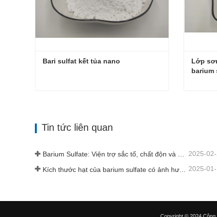
Bari sulfat kết tủa nano
Lớp sơn
barium 
Bari sulfat kết tủa nano
Liên hệ ngay
Liên h
Tin tức liên quan
2025-02
Barium Sulfate: Viện trợ sắc tố, chất độn và chất tăng cường trong nhiều ngành công nghiệp
2025-01
Kích thước hạt của barium sulfate có ảnh hưởng gì đến lớp phủ?
Copyright © 2024
Công 