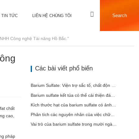
Search
TIN TỨC
LIÊN HỆ CHÚNG TÔI
 TNHH Công nghệ Tài năng Hồ Bắc."
Công
Các bài viết phổ biến
Barium Sulfate: Viện trợ sắc tố, chất độn và chất tăng cường trong nhiều ngành công nghiệp
Barium sulfate kết tủa có thể cải thiện đáng kể hiệu suất của lớp phủ
Kích thước hạt của barium sulfate có ảnh hưởng gì đến lớp phủ?
fat chất
Phân tích các nguyên nhân của việc chữa bệnh bột kém
óng cao,
Vai trò của barium sulfate trong mười ngành công nghiệp chính
ơng pháp