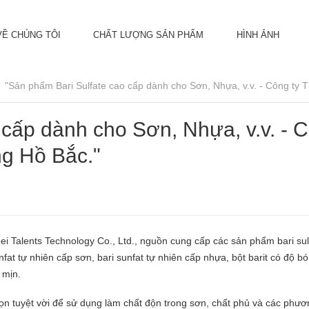
VỀ CHÚNG TÔI
CHẤT LƯỢNG SẢN PHẨM
HÌNH ẢNH
"Sản phẩm Bari Sulfate cao cấp dành cho Sơn, Nhựa, v.v. - Công ty
 cấp dành cho Sơn, Nhựa, v.v. - 
g Hồ Bắc."
 Talents Technology Co., Ltd., nguồn cung cấp các sản phẩm bari sul
fat tự nhiên cấp sơn, bari sunfat tự nhiên cấp nhựa, bột barit có độ b
 mịn.
chọn tuyệt vời để sử dụng làm chất độn trong sơn, chất phủ và các phư