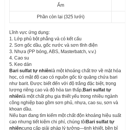
Ẩm
Phần còn lại (325 lưới)
Lĩnh vực ứng dụng:
1. Lớp phủ bột phẳng và có kết cấu
2. Sơn gốc dầu, gốc nước và sơn tĩnh điện
3. Nhựa (PP bóng, ABS, Masterbatch, v.v.)
4. Cao su
5. Keo dán
Bari sulfat tự nhiên
là một khoáng chất trơ về mặt hóa
học, có mật độ cao có nguồn gốc từ quặng chứa bari
như barit. Được biết đến với độ trắng đặc biệt, trọng
lượng riêng cao và độ hòa tan thấp,
Bari sulfat tự
nhiên
là một chất phụ gia thiết yếu trong nhiều ngành
công nghiệp bao gồm sơn phủ, nhựa, cao su, sơn và
khoan dầu.
Nếu bạn đang tìm kiếm một chất độn khoáng hiệu suất
cao nhưng tiết kiệm chi phí, chúng tôi
Bari sulfat tự
nhiên
cung cấp giải pháp lý tưởng—tinh khiết, bền bỉ