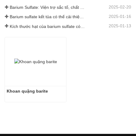
2025-02-20
Barium Sulfate: Viện trợ sắc tố, chất độn và chất tăng cường trong nhiều ngành công nghiệp
2025-01-16
Barium sulfate kết tủa có thể cải thiện đáng kể hiệu suất của lớp phủ
2025-01-13
Kích thước hạt của barium sulfate có ảnh hưởng gì đến lớp phủ?
Khoan quặng barite