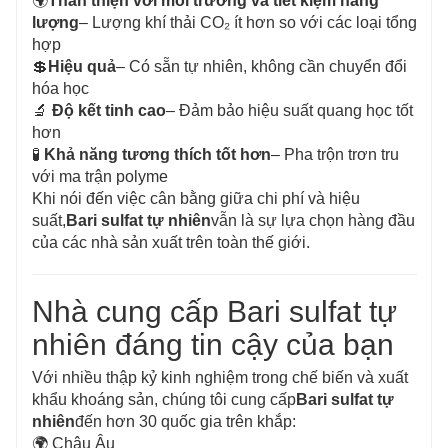
🌍
Thân thiện với môi trường và tiết kiệm năng
lượng
– Lượng khí thải CO₂ ít hơn so với các loại tổng
hợp
💲
Hiệu quả
– Có sẵn tự nhiên, không cần chuyển đổi
hóa học
🔬
Độ kết tinh cao
– Đảm bảo hiệu suất quang học tốt
hơn
🧪
Khả năng tương thích tốt hơn
– Pha trộn trơn tru
với ma trận polyme
Khi nói đến việc cân bằng giữa chi phí và hiệu
suất,
Bari sulfat tự nhiên
vẫn là sự lựa chọn hàng đầu
của các nhà sản xuất trên toàn thế giới.
Nhà cung cấp Bari sulfat tự
nhiên đáng tin cậy của bạn
Với nhiều thập kỷ kinh nghiệm trong chế biến và xuất
khẩu khoáng sản, chúng tôi cung cấp
Bari sulfat tự
nhiên
đến hơn 30 quốc gia trên khắp:
🌍 Châu Âu