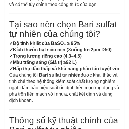
và có thể tùy chỉnh theo công thức của bạn.
Tại sao nên chọn Bari sulfat
tự nhiên của chúng tôi?
✔
Độ tinh khiết của BaSO₄ ≥ 95%
✔
Kích thước hạt siêu mịn (Xuống tới 2μm D50)
✔
Trọng lượng riêng cao (4.3–4.5)
✔
Màu trắng sáng (Giá trị ≥92 L)
✔
Hấp thụ dầu thấp và khả năng phân tán tuyệt vời
Của chúng tôi
Bari sulfat tự nhiên
được khai thác và
tinh chế theo hệ thống kiểm soát chất lượng nghiêm
ngặt, đảm bảo hiệu suất ổn định trên mọi ứng dụng và
pha trộn liền mạch với nhựa, chất kết dính và dung
dịch khoan.
Thông số kỹ thuật chính của