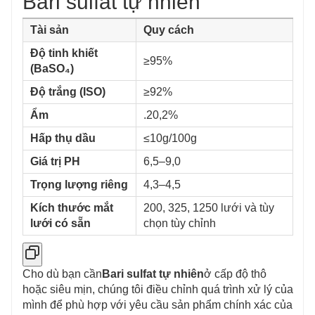
Bari sulfat tự nhiên
Tài sản
Quy cách
Độ tinh khiết
≥95%
(BaSO₄)
Độ trắng (ISO)
≥92%
Ẩm
.20,2%
Hấp thụ dầu
≤10g/100g
Giá trị PH
6,5–9,0
Trọng lượng riêng
4,3–4,5
Kích thước mắt
200, 325, 1250 lưới và tùy
lưới có sẵn
chọn tùy chỉnh
Cho dù bạn cần
Bari sulfat tự nhiên
ở cấp độ thô
hoặc siêu mịn, chúng tôi điều chỉnh quá trình xử lý của
mình để phù hợp với yêu cầu sản phẩm chính xác của