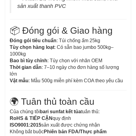
sản xuất thanh PVC
📦 Đóng gói & Giao hàng
Đóng gói tiêu chuẩn
: Túi chống ẩm 25kg
Tùy chọn hàng loạt
: Có sẵn bao jumbo 500kg–
1000kg
Bao bì tùy chỉnh
: Tùy chọn với nhãn OEM
Thời gian dẫn
: 7–10 ngày cho đơn hàng số lượng
lớn
Vật mẫu
: Mẫu 500g miễn phí kèm COA theo yêu cầu
🌍 Tuân thủ toàn cầu
Của chúng tôi
bari sunfat kết tủa
tuân thủ:
RoHS & TIẾP CẬN
quy định
ISO9001:2015
sản xuất được chứng nhận
Không bắt buộc
Phiên bản FDA/Thực phẩm