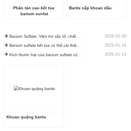
Phân tán cao kết tủa 
Barite cấp khoan dầu
barium sunfat
2025-02-20
Barium Sulfate: Viện trợ sắc tố, chất độn và chất tăng cường trong nhiều ngành công nghiệp
2025-01-16
Barium sulfate kết tủa có thể cải thiện đáng kể hiệu suất của lớp phủ
2025-01-13
Kích thước hạt của barium sulfate có ảnh hưởng gì đến lớp phủ?
Khoan quặng barite