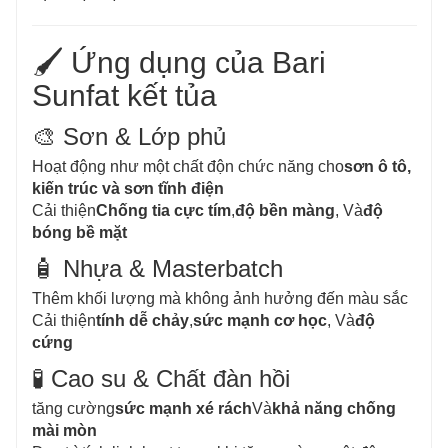
🖌️ Ứng dụng của Bari
Sunfat kết tủa
🎨 Sơn & Lớp phủ
Hoạt động như một chất độn chức năng cho
sơn ô tô,
kiến ​​trúc và sơn tĩnh điện
Cải thiện
Chống tia cực tím
,
độ bền màng
, Và
độ
bóng bề mặt
🧴 Nhựa & Masterbatch
Thêm khối lượng mà không ảnh hưởng đến màu sắc
Cải thiện
tính dễ chảy
,
sức mạnh cơ học
, Và
độ
cứng
🧪 Cao su & Chất đàn hồi
tăng cường
sức mạnh xé rách
Và
khả năng chống
mài mòn