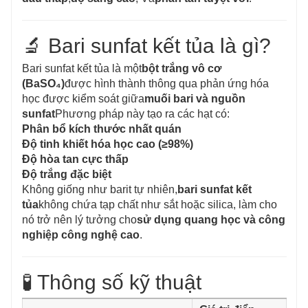
🔬 Bari sunfat kết tủa là gì?
Bari sunfat kết tủa là một
bột trắng vô cơ
(BaSO₄)
được hình thành thông qua phản ứng hóa
học được kiểm soát giữa
muối bari và nguồn
sunfat
Phương pháp này tạo ra các hạt có:
Phân bổ kích thước nhất quán
Độ tinh khiết hóa học cao (≥98%)
Độ hòa tan cực thấp
Độ trắng đặc biệt
Không giống như barit tự nhiên,
bari sunfat kết
tủa
không chứa tạp chất như sắt hoặc silica, làm cho
nó trở nên lý tưởng cho
sử dụng quang học và công
nghiệp công nghệ cao
.
🧪 Thông số kỹ thuật