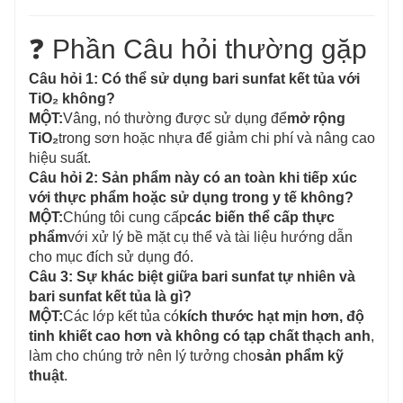
❓ Phần Câu hỏi thường gặp
Câu hỏi 1: Có thể sử dụng bari sunfat kết tủa với
TiO₂ không?
MỘT:
Vâng, nó thường được sử dụng để
mở rộng
TiO₂
trong sơn hoặc nhựa để giảm chi phí và nâng cao
hiệu suất.
Câu hỏi 2: Sản phẩm này có an toàn khi tiếp xúc
với thực phẩm hoặc sử dụng trong y tế không?
MỘT:
Chúng tôi cung cấp
các biến thể cấp thực
phẩm
với xử lý bề mặt cụ thể và tài liệu hướng dẫn
cho mục đích sử dụng đó.
Câu 3: Sự khác biệt giữa bari sunfat tự nhiên và
bari sunfat kết tủa là gì?
MỘT:
Các lớp kết tủa có
kích thước hạt mịn hơn, độ
tinh khiết cao hơn và không có tạp chất thạch anh
,
làm cho chúng trở nên lý tưởng cho
sản phẩm kỹ
thuật
.