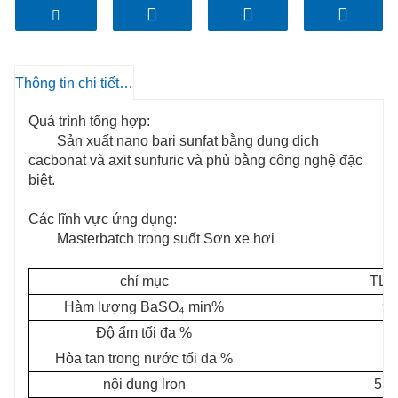
Giá trị L cao, có thể đảm bảo sản phẩm cuối cùng
có độ bóng cao và độ sáng tốt.
Không có halogen, có thể đảm bảo an toàn và
Thông tin chi tiết sản phẩm
sạch sẽ cho sản phẩm cuối cùng.
Quá trình tổng hợp:
Sản xuất nano bari sunfat bằng dung dịch
cacbonat và axit sunfuric và phủ bằng công nghệ đặc
biệt.
Các lĩnh vực ứng dụng:
Masterbatch trong suốt Sơn xe hơi
chỉ mục
TLZ
Hàm lượng BaSO₄ min%
98
Độ ẩm tối đa %
Hòa tan trong nước tối đa %
nội dung lron
5 t