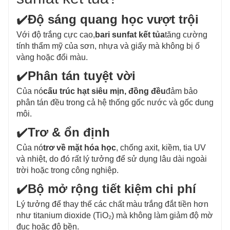
✔️
Độ sáng quang học vượt trội
Với độ trắng cực cao,
bari sunfat kết tủa
tăng cường
tính thẩm mỹ của sơn, nhựa và giấy mà không bị ố
vàng hoặc đổi màu.
✔️
Phân tán tuyệt vời
Của nó
cấu trúc hạt siêu mịn, đồng đều
đảm bảo
phân tán đều trong cả hệ thống gốc nước và gốc dung
môi.
✔️
Trơ & ổn định
Của nó
trơ về mặt hóa học
, chống axit, kiềm, tia UV
và nhiệt, do đó rất lý tưởng để sử dụng lâu dài ngoài
trời hoặc trong công nghiệp.
✔️
Bộ mở rộng tiết kiệm chi phí
Lý tưởng để thay thế các chất màu trắng đắt tiền hơn
như titanium dioxide (TiO₂) mà không làm giảm độ mờ
đục hoặc độ bền.