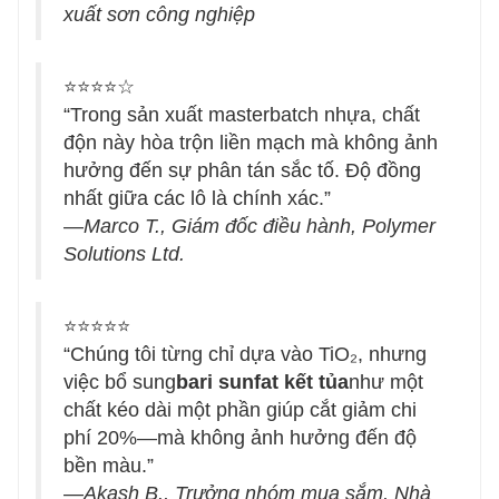
xuất sơn công nghiệp
⭐⭐⭐⭐☆
“Trong sản xuất masterbatch nhựa, chất
độn này hòa trộn liền mạch mà không ảnh
hưởng đến sự phân tán sắc tố. Độ đồng
nhất giữa các lô là chính xác.”
—
Marco T., Giám đốc điều hành, Polymer
Solutions Ltd.
⭐⭐⭐⭐⭐
“Chúng tôi từng chỉ dựa vào TiO₂, nhưng
việc bổ sung
bari sunfat kết tủa
như một
chất kéo dài một phần giúp cắt giảm chi
phí 20%—mà không ảnh hưởng đến độ
bền màu.”
—
Akash B., Trưởng nhóm mua sắm, Nhà