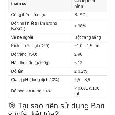
Giá trị điển
tham số
hình
Công thức hóa học
BaSO₄
Độ tinh khiết (Hàm lượng
≥ 98%
BaSO₄)
Vẻ bề ngoài
Bột trắng sáng
Kích thước hạt (D50)
~1,0 – 1,5 µm
Độ trắng (ISO)
≥ 96
Hấp thụ dầu (g/100g)
≤ 12
Độ ẩm
≤ 0,2%
Giá trị pH (dung dịch 10%)
6,5 – 8,5
< 0,001 g/100
Độ hòa tan trong nước
mL
🎯 Tại sao nên sử dụng Bari
sunfat kết tủa?