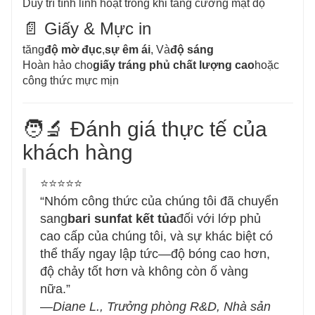
Duy trì tính linh hoạt trong khi tăng cường mật độ
📄 Giấy & Mực in
tăng
độ mờ đục
,
sự êm ái
, Và
độ sáng
Hoàn hảo cho
giấy tráng phủ chất lượng cao
hoặc
công thức mực mịn
🧑‍🔬 Đánh giá thực tế của
khách hàng
⭐⭐⭐⭐⭐
“Nhóm công thức của chúng tôi đã chuyển
sang
bari sunfat kết tủa
đối với lớp phủ
cao cấp của chúng tôi, và sự khác biệt có
thể thấy ngay lập tức—độ bóng cao hơn,
độ chảy tốt hơn và không còn ố vàng
nữa.”
—
Diane L., Trưởng phòng R&D, Nhà sản