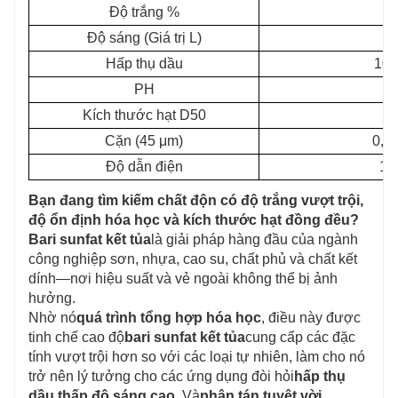
Độ trắng %
9
Độ sáng (Giá trị L)
9
Hấp thụ dầu
10-
PH
6
Kích thước hạt D50
0
Cặn (45 μm)
0,0
Độ dẫn điện
15
Bạn đang tìm kiếm chất độn có độ trắng vượt trội,
độ ổn định hóa học và kích thước hạt đồng đều?
Bari sunfat kết tủa
là giải pháp hàng đầu của ngành
công nghiệp sơn, nhựa, cao su, chất phủ và chất kết
dính—nơi hiệu suất và vẻ ngoài không thể bị ảnh
hưởng.
Nhờ nó
quá trình tổng hợp hóa học
, điều này được
tinh chế cao độ
bari sunfat kết tủa
cung cấp các đặc
tính vượt trội hơn so với các loại tự nhiên, làm cho nó
trở nên lý tưởng cho các ứng dụng đòi hỏi
hấp thụ
dầu thấp
,
độ sáng cao
, Và
phân tán tuyệt vời
.