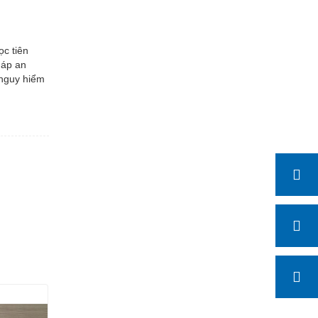
ọc tiên
háp an
 nguy hiểm