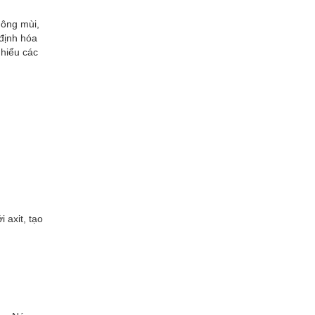
hông mùi,
 định hóa
 hiểu các
 axit, tạo