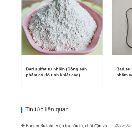
Bari sulfat tự nhiên (Dòng sản 
Bari su
phẩm có độ tinh khiết cao)
phẩm có
Bari sulfat tự nhiên (Dòng sản phẩm có độ tinh khiết cao)
Liên hệ ngay
Liên h
Tin tức liên quan
2025-02
Barium Sulfate: Viện trợ sắc tố, chất độn và chất tăng cường trong nhiều ngành công nghiệp