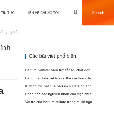
Search
TIN TỨC
LIÊN HỆ CHÚNG TÔI
 công nghiệp
ĩnh
Các bài viết phổ biến
Barium Sulfate: Viện trợ sắc tố, chất độn và chất tăng cường trong nhiều ngành công nghiệp
Barium sulfate kết tủa có thể cải thiện đáng kể hiệu suất của lớp phủ
Kích thước hạt của barium sulfate có ảnh hưởng gì đến lớp phủ?
a
Phân tích các nguyên nhân của việc chữa bệnh bột kém
Vai trò của barium sulfate trong mười ngành công nghiệp chính