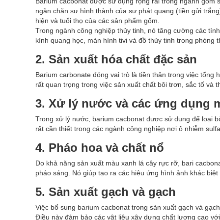
Barium cacbonat được sử dụng rộng rãi trong ngành gốm s
ngăn chặn sự hình thành của sự phát quang (tiền gửi trắng
hiện và tuổi thọ của các sản phẩm gốm.
Trong ngành công nghiệp thủy tinh, nó tăng cường các tín
kính quang học, màn hình tivi và đồ thủy tinh trong phòng 
2. Sản xuất hóa chất đặc sản
Barium carbonate đóng vai trò là tiền thân trong việc tổng
rất quan trọng trong việc sản xuất chất bôi trơn, sắc tố v
3. Xử lý nước và các ứng dụng 
Trong xử lý nước, barium cacbonat được sử dụng để loại bỏ
rất cần thiết trong các ngành công nghiệp nơi ô nhiễm sulf
4. Pháo hoa và chất nổ
Do khả năng sản xuất màu xanh lá cây rực rỡ, bari cacbo
pháo sáng. Nó giúp tạo ra các hiệu ứng hình ảnh khác biệt t
5. Sản xuất gạch và gạch
Việc bổ sung barium cacbonat trong sản xuất gạch và gạch
Điều này đảm bảo các vật liệu xây dựng chất lượng cao với 