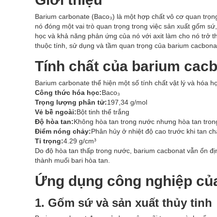
Barium carbonate (Baco₃) là một hợp chất vô cơ quan trọng
nó đóng một vai trò quan trọng trong việc sản xuất gốm sứ
học và khả năng phản ứng của nó với axit làm cho nó trở thà
thuộc tính, sử dụng và tầm quan trọng của barium cacbona
Tính chất của barium cac
Barium carbonate thể hiện một số tính chất vật lý và hóa h
Công thức hóa học:
Baco₃
Trọng lượng phân tử:
197,34 g/mol
Vẻ bề ngoài:
Bột tinh thể trắng
Độ hòa tan:
Không hòa tan trong nước nhưng hòa tan trong
Điểm nóng chảy:
Phân hủy ở nhiệt độ cao trước khi tan ch
Tỉ trọng:
4.29 g/cm³
Do độ hòa tan thấp trong nước, barium cacbonat vẫn ổn đị
thành muối bari hòa tan.
Ứng dụng công nghiệp củ
1. Gốm sứ và sản xuất thủy tinh