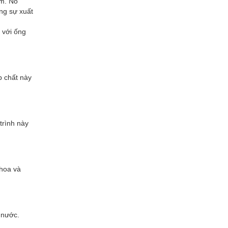
ốm. Nó
ng sự xuất
 với ống
p chất này
trình này
 hoa và
 nước.