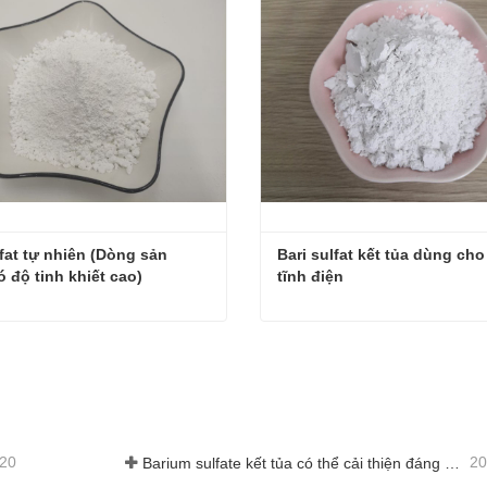
lfat tự nhiên (Dòng sản 
Bari sulfat kết tủa dùng cho
 độ tinh khiết cao)
tĩnh điện
Bari sulfat tự nhiên (Dòng sản phẩm có độ tinh khiết cao)
ệ ngay
Liên hệ ngay
-20
20
Barium sulfate kết tủa có thể cải thiện đáng kể hiệu suất của lớp phủ