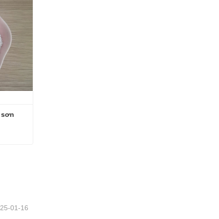
 sơn 
Bari sulfat kết tủa dùng cho sơn tĩnh điện
25-01-16