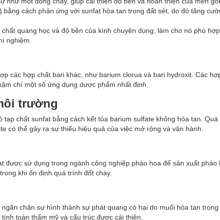
ứ như một dòng chảy, giúp cải thiện độ bền và hoàn thiện của men g
) bằng cách phản ứng với sunfat hòa tan trong đất sét, do đó tăng cườ
h chất quang học và độ bền của kính chuyên dụng, làm cho nó phù hợp
thí nghiệm.
 hợp các hợp chất bari khác, như barium clorua và bari hydroxit. Các hợ
à thậm chí một số ứng dụng dược phẩm nhất định.
môi trường
 tạp chất sunfat bằng cách kết tủa barium sulfate không hòa tan. Quá 
ate có thể gây ra sự thiếu hiệu quả của việc mở rộng và vận hành.
nat được sử dụng trong ngành công nghiệp pháo hoa để sản xuất pháo
rong khi ổn định quá trình đốt cháy.
 ngăn chặn sự hình thành sự phát quang có hại do muối hòa tan trong
tính toán thẩm mỹ và cấu trúc được cải thiện.